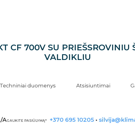
CF 700V SU PRIEŠSROVINIU ŠI
VALDIKLIU
Techniniai duomenys
Atsisiuntimai
G
/A
+370 695 10205
•
silvija@klim
GAUKITE PASIŪLYMĄ*