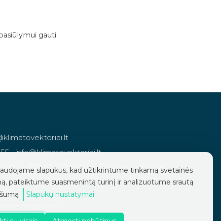
pasiūlymui gauti.
OMEKT_CF_700_V_LT.pdf
@klimatovektoriai.lt
955
·
info@klimatovektoriai.lt
50 66
·
+370 37 352 700
·
ta@klimatovektoriai.lt
audojame slapukus, kad užtikrintume tinkamą svetainės
tagram
·
Linkedin
ą, pateiktume suasmenintą turinį ir analizuotume srautą
ašumą
Slapukų nustatymai
s teisės saugomos.