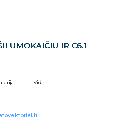
LUMOKAIČIU IR C6.1
alerija
Video
atovektoriai.lt