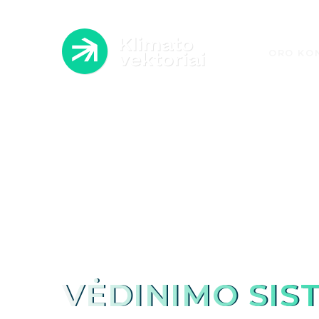
ORO KON
ATLI
A
VĖDINIMO SIS