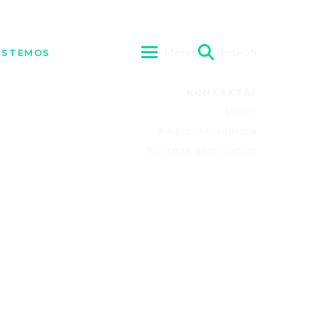
Meniu
Ieškoti
SISTEMOS
RIEŽIŪRA
KTAI
KONTAKTAI
Vilnius
Kaunas ir kiti miestai
Techninis aptarnavimas