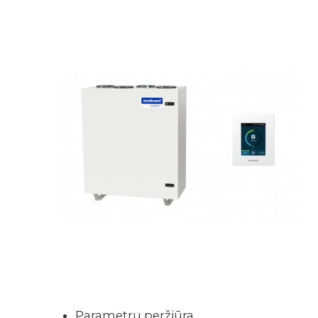
Parametrų peržiūra