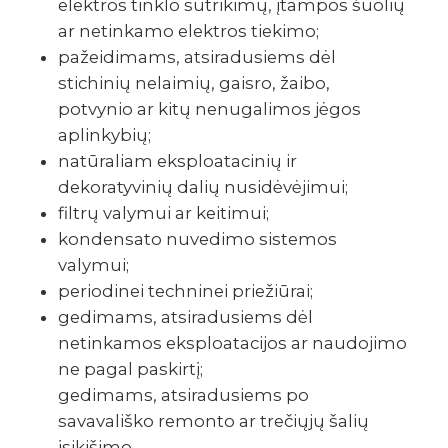
elektros tinklo sutrikimų, įtampos šuolių
ar netinkamo elektros tiekimo;
pažeidimams, atsiradusiems dėl
stichinių nelaimių, gaisro, žaibo,
potvynio ar kitų nenugalimos jėgos
aplinkybių;
natūraliam eksploatacinių ir
dekoratyvinių dalių nusidėvėjimui;
filtrų valymui ar keitimui;
kondensato nuvedimo sistemos
valymui;
periodinei techninei priežiūrai;
gedimams, atsiradusiems dėl
netinkamos eksploatacijos ar naudojimo
ne pagal paskirtį;
gedimams, atsiradusiems po
savavališko remonto ar trečiųjų šalių
įsikišimo.