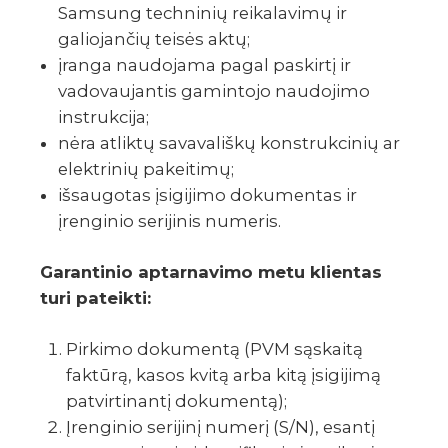
Samsung techninių reikalavimų ir
galiojančių teisės aktų;
įranga naudojama pagal paskirtį ir
vadovaujantis gamintojo naudojimo
instrukcija;
nėra atliktų savavališkų konstrukcinių ar
elektrinių pakeitimų;
išsaugotas įsigijimo dokumentas ir
įrenginio serijinis numeris.
Garantinio aptarnavimo metu klientas
turi pateikti:
Pirkimo dokumentą (PVM sąskaitą
faktūrą, kasos kvitą arba kitą įsigijimą
patvirtinantį dokumentą);
Įrenginio serijinį numerį (S/N), esantį