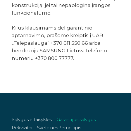
konstrukciją, jei tai nepablogina įrangos
funkcionalumo.
Kilus klausimams dėl garantinio
aptarnavimo, prašome kreiptis į UAB
„Telepaslauga“ +370 611 550 66 arba
bendruoju SAMSUNG Lietuva telefono
numeriu +370 800 77777.
Sąlygos ir taisyklės
Garantijos sąlygos
Rekvizitai
Svetainės žemėlapis