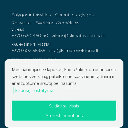
Sąlygos ir taisyklės
Garantijos sąlygos
Rekvizitai
Svetainės žemėlapis
VILNIUS
+370 620 460 40
·
vilnius@klimatovektoriai.lt
KAUNAS IR KITI MIESTAI
+370 602 55955
·
info@klimatovektoriai.lt
TECHNINIS APTARNAVIMAS
+370 611 550 66
·
+370 37 352 700
·
Mes naudojame slapukus, kad užtikrintume tinkamą
ta@klimatovektoriai.lt
svetainės veikimą, pateiktume suasmenintą turinį ir
SOCIALINIAI TINKLAI
analizuotume srautą bei našumą
Facebook
·
Instagram
·
Linkedin
Slapukų nustatymai
© Klimato vektoriai 2019 - 2026. Visos teisės
Sutikti su visais
saugomos.
Atmesti nebūtinus