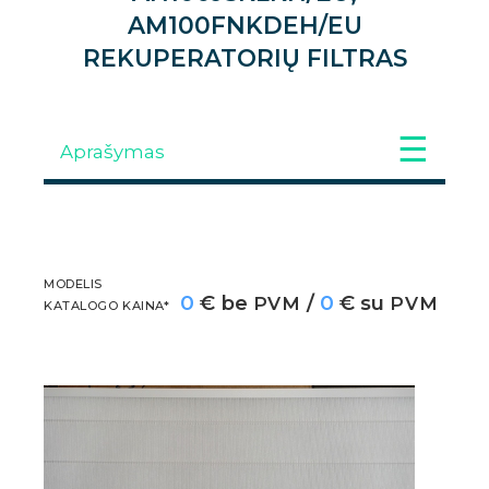
AM100FNKDEH/EU
REKUPERATORIŲ FILTRAS
Aprašymas
Galerija
APRAŠYMAS
MODELIS
0
€ be
/
0
€ su
PVM
PVM
KATALOGO KAINA*