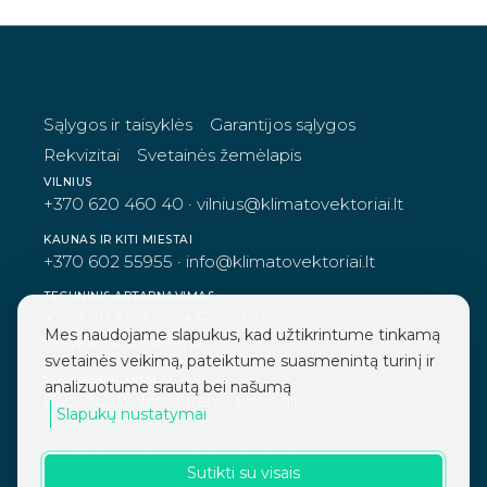
Sąlygos ir taisyklės
Garantijos sąlygos
Rekvizitai
Svetainės žemėlapis
VILNIUS
+370 620 460 40
·
vilnius@klimatovektoriai.lt
KAUNAS IR KITI MIESTAI
+370 602 55955
·
info@klimatovektoriai.lt
TECHNINIS APTARNAVIMAS
+370 611 550 66
·
+370 37 352 700
·
Mes naudojame slapukus, kad užtikrintume tinkamą
ta@klimatovektoriai.lt
svetainės veikimą, pateiktume suasmenintą turinį ir
SOCIALINIAI TINKLAI
analizuotume srautą bei našumą
Facebook
·
Instagram
·
Linkedin
Slapukų nustatymai
© Klimato vektoriai 2019 - 2026. Visos teisės
Sutikti su visais
saugomos.