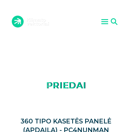
ORO KONDICIONIERIAI
VĖDINIMO SISTEMOS
ĮRANGOS PRIEŽIŪRA
ŠILUMOS SIURBLIAI
ATLIKTI DARBAI
AKTUALIJOS
PASLAUGOS
KONTAKTAI
APIE MUS
PRIEDAI
360 TIPO KASETĖS PANELĖ
(APDAILA) - PC4NUNMAN