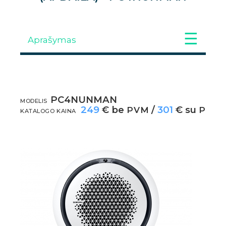
Aprašymas
Galerija
PC4NUNMAN
APRAŠYMAS
MODELIS
249
€ be
/
301
€ su
PVM
PVM
KATALOGO KAINA