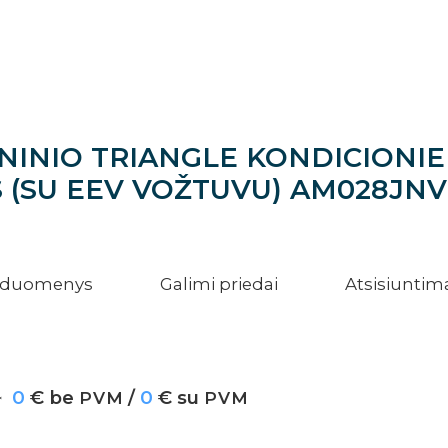
INIO TRIANGLE KONDICIONIERI
 (SU EEV VOŽTUVU) AM028JN
i duomenys
Galimi priedai
Atsisiuntim
0
€ be
/
0
€ su
PVM
PVM
*