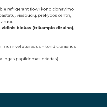
le refri­­­­­­­­­ge­rant flow) kondi­cio­na­vimo
nių pastatų, vieš­bu­čių, preky­bos centrų,
vi­mui.
 vidi­nis blokas (trika­m­pio dizaino),
ni­mui ir vėl atsi­­­­­­­­ra­dus – kondi­cio­nie­rius
n­gas papi­l­do­­­­­­­­mas prie­das).