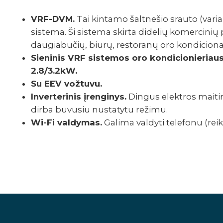
VRF-DVM.
Tai kintamo šalt­ne­­­­­­­­­šio srauto (variab
sistema. Ši sistema skirta dide­­­­­­­­­lių kome­r­ci­
daugia­bu­čių, biurų, resto­ranų oro kondi­cio­na­
Sieni­nis VRF siste­mos oro kondi­cio­nie­riaus
2.8/3.2kW.
Su EEV vožtuvu.
Inve­r­te­ri­nis įren­gi­nys.
Dingus elek­t­­­­­­­­ros maiti­
dirba buvu­siu nusta­tytu režimu.
Wi-Fi valdy­­­­­­­­mas.
Galima valdyti tele­fonu (reika­li­
R
angle-montavimo-instrukcija-(2).pdf