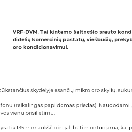
VRF-DVM. Tai kintamo šalt­ne­šio srauto kondi­
dide­lių komer­ci­nių pastatų, vieš­bu­čių, preky
oro kondicionavimui.
tūkstančius skydelyje esančių mikro oro skylių, sukur
lefonu (reikalingas papildomas priedas). Naudodami
 vos vienu prisilietimu.
yra tik 135 mm aukščio ir gali būti montuojama, kai 