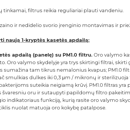
 tinkamai, filtrus reikia reguliariai plauti vandeniu.
aino ir nedidelio svorio įrenginio montavimas ir prie
i naują 1-kryptės kase­tės apdai­lą:
ės apdailą (panelę) su PM1.0 filtru.
Oro valymo kase
uto. Oro valymo skydelyje yra trys skirtingi filtrai, skirt
s sumažina tam tikrus nemalonius kvapus; PM1.0 filtras
č smulkias dulkes iki 0,3 μm / mikronų ir sterilizuoja
bakterijoms suteikia neigiamą krūvį. PM1.0 filtras yr
varesniu oru ir sutaupyti papildomų filtro pakeitimo
 indikatoriaus funkciją, kurią rasite oro valymo skyde
tiklis nuolat matuoja oro kokybę patalpose.