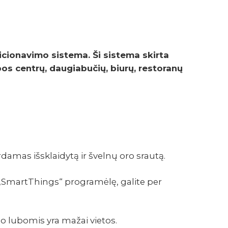
cio­na­vimo sistema. Ši sistema skirta
­bos centrų, daugia­bu­čių, biurų, resto­ranų
damas išsklaidytą ir švelnų oro srautą.
 „SmartThings“ programėlę, galite per
po lubomis yra mažai vietos.