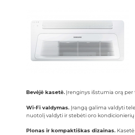
Bevėjė kasetė.
Įrenginys išstumia orą per 
Wi-Fi valdymas.
Įrangą galima valdyti te
nuotolį valdyti ir stebėti oro kondicionierių
APRAŠYMAS
Plonas ir kompaktiškas dizainas.
Kasetė 