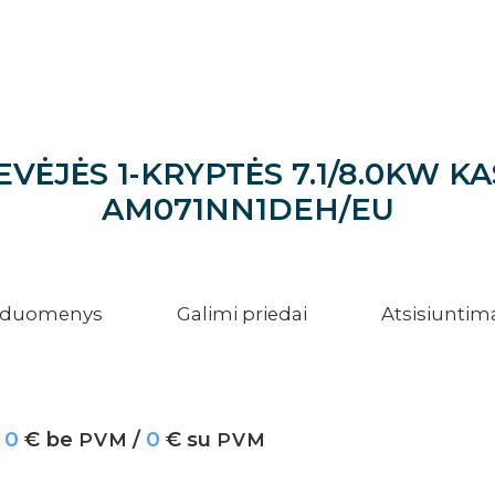
ĖJĖS 1-KRYPTĖS 7.1/8.0KW KA
AM071NN1DEH/EU
i duomenys
Galimi priedai
Atsisiuntim
0
€ be
/
0
€ su
PVM
PVM