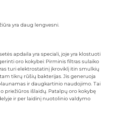
žiūra yra daug lengvesni.
tės apdaila yra speciali, joje yra klostuoti
i gerinti oro kokybei: Pirminis filtras sulaiko
 turi elektrostatinį įkroviklį itin smulkių
 tam tikrų rūšių bakterijas. Jis generuoja
a plaunamas ir daugkartinio naudojimo. Tai
 priežiūros išlaidų. Patalpų oro kokybę
lyje ir per laidinį nuotolinio valdymo