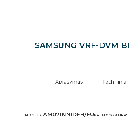
SAMSUNG VRF-DVM BEV
Aprašymas
Techninia
AM071NN1DEH/EU
MODELIS
KATALOGO KAINA*