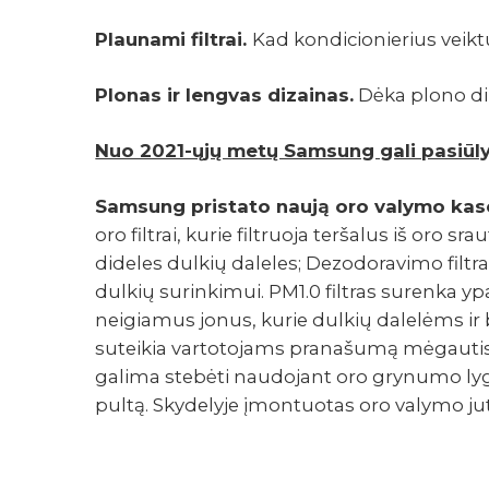
Plaunami filtrai.
Kad kondicionierius veiktų
Plonas ir lengvas dizainas.
Dėka plono diz
Nuo 2021-ųjų metų Samsung gali pasiū­lyt
Samsung pristato naują oro valymo kaset
oro filtrai, kurie filtruoja teršalus iš oro sra
dideles dulkių daleles; Dezodoravimo filtra
dulkių surinkimui. PM1.0 filtras surenka ypa
neigiamus jonus, kurie dulkių dalelėms ir 
suteikia vartotojams pranašumą mėgautis š
galima stebėti naudojant oro grynumo lygio
pultą. Skydelyje įmontuotas oro valymo ju
TECHNINIAI DUOMENYS
GALIMI PRIEDAI
ATSISIUNTIMAI
GALERIJA
VIDEO