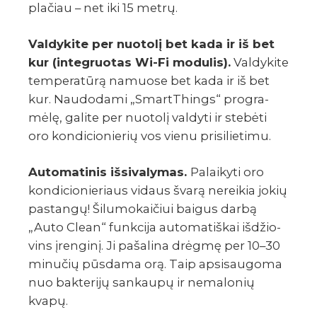
plačiau – net iki 15 metrų.
Valdy­­­kite per nuotolį bet kada ir iš bet
kur (inte­­gruo­tas Wi-Fi modu­lis).
Valdy­­­kite
tempe­ra­tūrą namuose bet kada ir iš bet
kur. Naudo­dami „Sma­r­tThings“ prog­ra­
mėlę, galite per nuotolį valdyti ir stebėti
oro kondi­cio­nie­­­rių vos vienu prisi­­­lie­timu.
Auto­ma­ti­nis išsi­va­ly­mas.
Palai­kyti oro
kondi­cio­nie­riaus vidaus švarą nerei­kia jokių
pastangų! Šilu­mo­kai­čiui baigus darbą
„Auto Clean“ funk­cija auto­ma­tiš­kai išdžio­
vins įren­ginį. Ji paša­lina drėgmę per 10–30
minu­čių pūsdama orą. Taip apsi­sau­goma
nuo bakte­rijų sankaupų ir nema­lo­nių
kvapų.