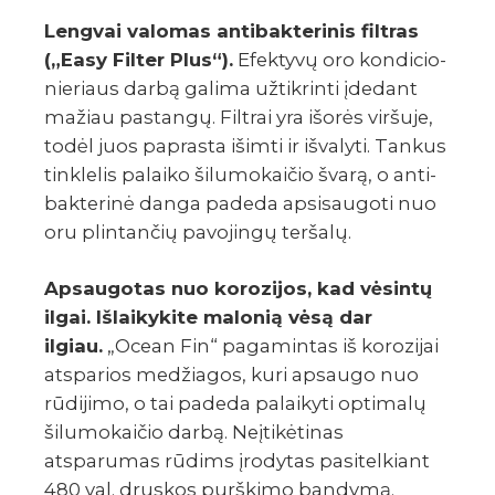
Leng­vai valo­mas anti­bak­te­ri­nis filt­ras
(„Easy Filter Plus“).
Efek­tyvų oro kondi­cio­
nie­riaus darbą galima užtik­rinti įdedant
mažiau pastangų. Filt­rai yra išorės viršuje,
todėl juos paprasta išimti ir išva­lyti. Tankus
tinkle­lis palaiko šilu­mo­kai­čio švarą, o anti­
bak­te­rinė danga padeda apsi­sau­goti nuo
oru plin­tan­čių pavo­jingų teršalų.
Apsaugotas nuo korozijos, kad vėsintų
ilgai. Išlaikykite malonią vėsą dar
ilgiau.
„Ocean Fin“ pagamintas iš korozijai
atsparios medžiagos, kuri apsaugo nuo
rūdijimo, o tai padeda palaikyti optimalų
šilumokaičio darbą. Neįtikėtinas
atsparumas rūdims įrodytas pasitelkiant
480 val. druskos purškimo bandymą.