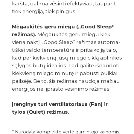
karšta, galima vėsinti efek­ty­viau, taupant
tiek ener­giją, tiek pini­gus.
Mėgau­ki­tės geru miegu („Good Sleep“
režimas).
Mėgau­ki­tės geru miegu kiek­
vieną naktį! „Good Sleep“ reži­mas auto­ma­
tiš­kai valdo tempe­ra­tūrą ir pritaiko ją taip,
kad per kiek­vieną jūsų miego ciklą aplin­kos
sąly­gos būtų idea­lios. Tad galite išnau­doti
kiek­vieną miego minutę ir pabusti puikiai
pail­sėję. Be to, šis reži­mas naudoja mažiau
ener­gi­jos nei įprasto vėsi­nimo reži­mas.
Įren­gi­nys turi venti­lia­to­riaus (Fan) ir
tylos (Quiet) reži­mus.
* Nurodyta komplekto vertė gamintojo kainomis.