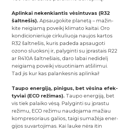
Aplin­kai neken­kian­tis vėsin­tu­vas (R32
šalt­ne­šis).
Apsau­go­kite planetą – mažin­
kite neigiamą poveikį klimato kaitai. Oro
kondi­cio­nie­riuje cirku­liuoja naujos kartos
R32 šalt­ne­šis, kuris padeda apsau­goti
ozono sluoksnį ir, paly­ginti su įpras­tais R22
ar R410A šalt­ne­šiais, daro labai nedi­delį
neigiamą poveikį visuo­ti­niam atši­li­mui.
Tad jis kur kas palan­kes­nis aplin­kai!
Taupo ener­giją, pini­gus, bet vėsina efek­
ty­viai (ECO reži­mas).
Taupo ener­giją, bet
vis tiek palaiko vėsą. Paly­ginti su įprastu
režimu, ECO režimu naudo­jama mažiau
komp­re­so­riaus galios, taigi suma­žėja ener­
gi­jos suvar­to­ji­mas. Kai lauke nėra itin