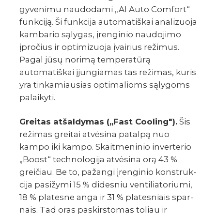
gyvenimu naudodami „AI Auto Comfort“
funkciją. Ši funkcija automatiškai analizuoja
kambario sąlygas, įrenginio naudojimo
įpročius ir optimizuoja įvairius režimus.
Pagal jūsų norimą temperatūrą
automatiškai įjungiamas tas režimas, kuris
yra tinkamiausias optimalioms sąlygoms
palaikyti.
Grei­tas atša­l­dy­­mas (,,Fast Cooling").
Šis
reži­­mas grei­tai atvė­sina patalpą nuo
kampo iki kampo. Skai­t­me­ni­nio inve­r­te­­rio
„Boost“ tech­­no­lo­gija atvė­sina orą 43 %
grei­čiau. Be to, pažangi įren­gi­nio kons­t­ru­k­
cija pasi­­žymi 15 % dide­s­niu venti­lia­to­riumi,
18 % platesne anga ir 31 % plate­s­niais spar­
nais. Tad oras paskir­s­to­­mas toliau ir