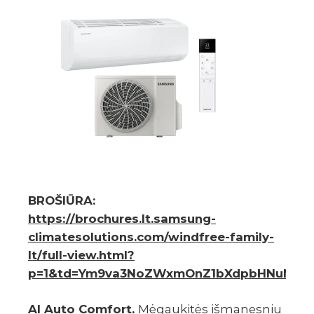
BROŠIŪRA:
https://brochures.lt.samsung-
climatesolutions.com/windfree-family-
lt/full-view.html?
p=1&td=Ym9va3NoZWxmOnZ1bXdpbHNuMzA%
AI Auto Comfort.
Mėgaukitės išmanesniu