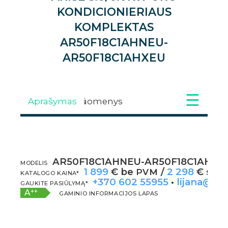
KONDICIONIERIAUS
KOMPLEKTAS
AR50F18C1AHNEU-
AR50F18C1AHXEU
Aprašymas
Techniniai duomenys
Atsisiuntimai
Galerija
AR50F18C1AHNEU-AR50F18C1AHXE
APRAŠYMAS
MODELIS
1 899
€ be
/
2 298
€ su
PVM
P
KATALOGO KAINA*
+370 602 55955
•
lijana@kli
GAUKITE PASIŪLYMĄ*
++
A
GAMINIO INFORMACIJOS LAPAS