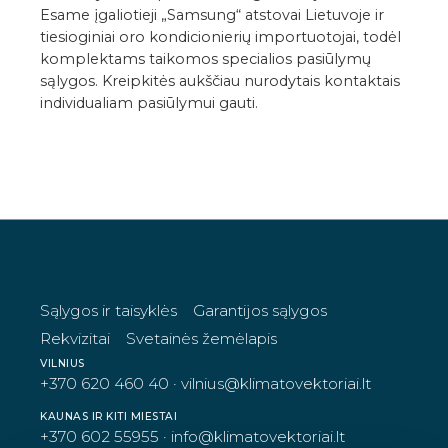
Esame įgaliotieji „Samsung“ atstovai Lietuvoje ir
tiesioginiai oro kondicionierių importuotojai, todėl
komplektams taikomos specialios pasiūlymų
sąlygos. Kreipkitės aukščiau nurodytais kontaktais
individualiam pasiūlymui gauti.
https://www.klimatovektoriai.lt/files/technini
TECHNINIAI DUOMENYS
ATSISIUNTIMAI
GALERIJA
Pultelio instrukcija
INSTRUKCIJA
Sąlygos ir taisyklės
Garantijos sąlygos
Rekvizitai
Svetainės žemėlapis
VILNIUS
+370 620 460 40
·
vilnius@klimatovektoriai.lt
KAUNAS IR KITI MIESTAI
+370 602 55955
·
info@klimatovektoriai.lt