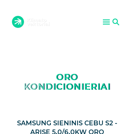
ORO KONDICIONIERIAI
VĖDINIMO SISTEMOS
ĮRANGOS PRIEŽIŪRA
ŠILUMOS SIURBLIAI
ATLIKTI DARBAI
AKTUALIJOS
PASLAUGOS
KONTAKTAI
APIE MUS
ORO
KONDICIONIERIAI
SAMSUNG SIENINIS CEBU S2 -
ARISE 5.0/6.0KW ORO