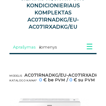
KONDICIONIERIAUS
KOMPLEKTAS
AC071RNADKG/EU-
AC071RXADKG/EU
Aprašymas
Techniniai duomenys
Galimi priedai
Atsisiuntimai
Galerija
AC071RNADKG/EU-AC071RXADKG/
APRAŠYMAS
MODELIS
0
€ be
/
0
€ su
PVM
PVM
KATALOGO KAINA*