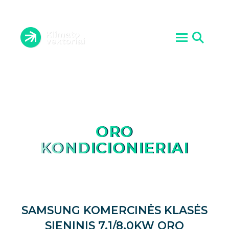
ORO KONDICIONIERIAI
VĖDINIMO SISTEMOS
ĮRANGOS PRIEŽIŪRA
ŠILUMOS SIURBLIAI
ATLIKTI DARBAI
AKTUALIJOS
PASLAUGOS
KONTAKTAI
APIE MUS
ORO
KONDICIONIERIAI
SAMSUNG KOMERCINĖS KLASĖS
SIENINIS 7.1/8.0KW ORO