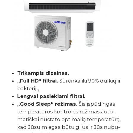
Trika­m­pis dizai­nas.
„Full HD“ filt­rai.
Surenka iki 90% dulkių ir
bakte­­rijų.
Leng­vai pasie­­kiami filt­rai.
„Good Sleep“ reži­­mas.
Šis įspū­di­n­gas
tempe­ra­tū­­ros kont­ro­­lės reži­­mas auto­­
ma­ti­š­kai nustato opti­ma­lią tempe­ra­tūrą,
kad Jūsų miegas būtų gilus ir Jūs nubu­