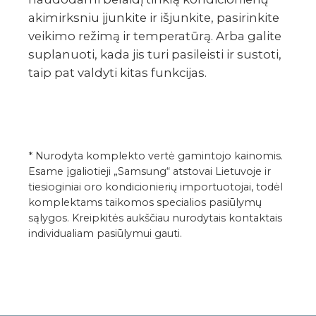
akimirksniu įjunkite ir išjunkite, pasirinkite
veikimo režimą ir temperatūrą. Arba galite
suplanuoti, kada jis turi pasileisti ir sustoti,
taip pat valdyti kitas funkcijas.
* Nurodyta komplekto vertė gamintojo kainomis.
Esame įgaliotieji „Samsung“ atstovai Lietuvoje ir
tiesioginiai oro kondicionierių importuotojai, todėl
komplektams taikomos specialios pasiūlymų
sąlygos. Kreipkitės aukščiau nurodytais kontaktais
individualiam pasiūlymui gauti.
https://www.klimatovektoriai.lt/files/techniniai
TECHNINIAI DUOMENYS
GALIMI PRIEDAI
ATSISIUNTIMAI
GALERIJA
VIDEO
Montavimas