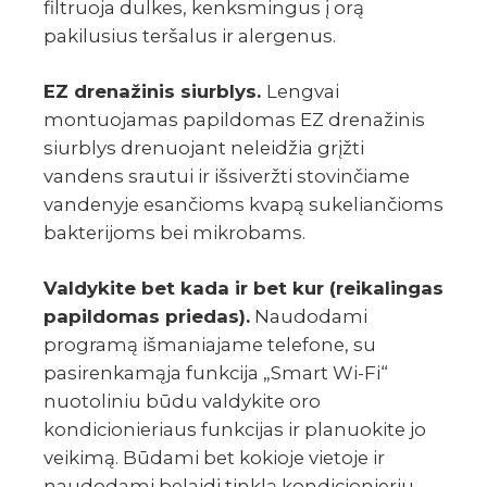
filtruoja dulkes, kenksmingus į orą
pakilusius teršalus ir alergenus.
EZ drenažinis siurblys.
Lengvai
montuojamas papildomas EZ drenažinis
siurblys drenuojant neleidžia grįžti
vandens srautui ir išsiveržti stovinčiame
vandenyje esančioms kvapą sukeliančioms
bakterijoms bei mikrobams.
Valdykite bet kada ir bet kur (reikalingas
papildomas priedas).
Naudodami
programą išmaniajame telefone, su
pasirenkamąja funkcija „Smart Wi-Fi“
nuotoliniu būdu valdykite oro
kondicionieriaus funkcijas ir planuokite jo
veikimą. Būdami bet kokioje vietoje ir
naudodami belaidį tinklą kondicionierių