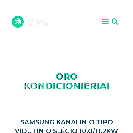
ORO KONDICIONIERIAI
VĖDINIMO SISTEMOS
ĮRANGOS PRIEŽIŪRA
ŠILUMOS SIURBLIAI
ATLIKTI DARBAI
AKTUALIJOS
PASLAUGOS
KONTAKTAI
APIE MUS
ORO
KONDICIONIERIAI
SAMSUNG KANALINIO TIPO
VIDUTINIO SLĖGIO 10.0/11.2KW