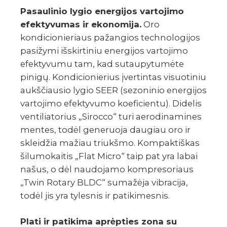
Pasaulinio lygio energijos vartojimo
efektyvumas ir ekonomija.
Oro
kondicionieriaus pažangios technologijos
pasižymi išskirtiniu energijos vartojimo
efektyvumu tam, kad sutaupytumėte
pinigų. Kondicionierius įvertintas visuotiniu
aukščiausio lygio SEER (sezoninio energijos
vartojimo efektyvumo koeficientu). Didelis
ventiliatorius „Sirocco“ turi aerodinamines
mentes, todėl generuoja daugiau oro ir
skleidžia mažiau triukšmo. Kompaktiškas
šilumokaitis „Flat Micro“ taip pat yra labai
našus, o dėl naudojamo kompresoriaus
„Twin Rotary BLDC“ sumažėja vibracija,
todėl jis yra tylesnis ir patikimesnis.
Plati ir patikima aprėpties zona su