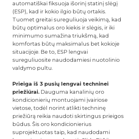
automatiškai fiksuoja išorinį statinį slėgį
(ESP), kad ir kokio ilgio būtų ortakis.
Tuomet greitai sureguliuoja veikimą, kad
būtų optimalus oro kiekis ir slėgis, ir iki
minimumo sumažina triukšmą, kad
komfortas būtų maksimalus bet kokioje
situacijoje. Be to, ESP lengvai
sureguliuosite naudodamiesi nuotolinio
valdymo pultu.
Prieiga iš 3 pusių lengvai techninei
priežiūrai.
Dauguma kanalinių oro
kondicionierių montuojami įvairiose
vietose, todėl norint atlikti techninę
priežiūrą reikia naudoti skirtingus prieigos
būdus. Šis oro kondicionierius
suprojektuotas taip, kad naudodami