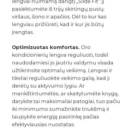
lengvai nuimamą dangtį „Slide Fit“ jį
pasiektumėte iš trijų skirtingų pusių:
viršaus, šono ir apačios. Dėl to kur kas
lengviau prižiūrėti, kad ir kur jis būtų
įrengtas.
Optimizuotas komfortas.
Oro
kondicionierių lengva reguliuoti, todėl
naudodamiesi jo jautriu valdymu visada
užtikrinsite optimalų veikimą. Lengvai ir
tiksliai reguliuokite veikimo galią, kad ji
derėtų su aktyvumo lygiu. Ar
mankštintumėtės, ar skaitytumėte knygą,
darykite tai maksimaliai patogiai, tuo pačiu
iki minimumo sumažinkite triukšmą ir
taupykite energiją pasirinkę pačias
efektyviausias nuostatas.