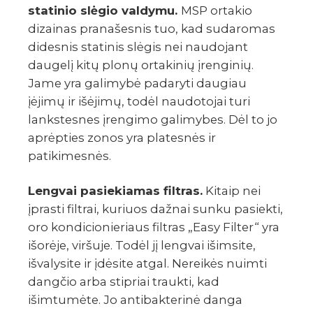
statinio slėgio valdymu.
MSP ortakio
dizainas pranašesnis tuo, kad sudaromas
didesnis statinis slėgis nei naudojant
daugelį kitų plonų ortakinių įrenginių.
Jame yra galimybė padaryti daugiau
įėjimų ir išėjimų, todėl naudotojai turi
lankstesnes įrengimo galimybes. Dėl to jo
aprėpties zonos yra platesnės ir
patikimesnės.
Lengvai pasiekiamas filtras.
Kitaip nei
įprasti filtrai, kuriuos dažnai sunku pasiekti,
oro kondicionieriaus filtras „Easy Filter“ yra
išorėje, viršuje. Todėl jį lengvai išimsite,
išvalysite ir įdėsite atgal. Nereikės nuimti
dangčio arba stipriai traukti, kad
išimtumėte. Jo antibakterinė danga