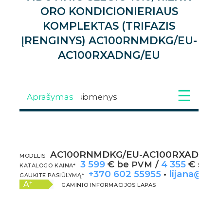
ORO KONDICIONIERIAUS
KOMPLEKTAS (TRIFAZIS
ĮRENGINYS) AC100RNMDKG/EU-
AC100RXADNG/EU
Aprašymas
Techniniai duomenys
Galimi priedai
Atsisiuntimai
Galerija
Video
AC100RNMDKG/EU-AC100RXADNG/
APRAŠYMAS
MODELIS
3 599
€ be
/
4 355
€ su
PVM
P
KATALOGO KAINA*
+370 602 55955
•
lijana@kli
GAUKITE PASIŪLYMĄ*
+
A
GAMINIO INFORMACIJOS LAPAS