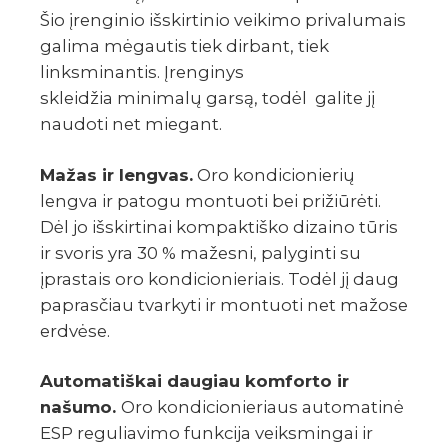
Šio įrenginio išskirtinio veikimo privalumais
galima mėgautis tiek dirbant, tiek
linksminantis. Įrenginys
skleidžia minimalų garsą, todėl galite jį
naudoti net miegant.
Mažas ir lengvas.
Oro kondicionierių
lengva ir patogu montuoti bei prižiūrėti.
Dėl jo išskirtinai kompaktiško dizaino tūris
ir svoris yra 30 % mažesni, palyginti su
įprastais oro kondicionieriais. Todėl jį daug
paprasčiau tvarkyti ir montuoti net mažose
erdvėse.
Automatiškai daugiau komforto ir
našumo.
Oro kondicionieriaus automatinė
ESP reguliavimo funkcija veiksmingai ir