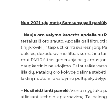
Nuo 2021-ųjų metų Samsung gali pasiū­lyt
– Nauja oro valymo kase­tės apdaila su PM
terša­lus iš oro srauto. Apdaila gali filt­ruoti
tinį įkro­viklį ir taip užtik­rinti švaresnį orą. P
dale­les; dezo­do­ra­vimo filt­ras suma­žina tam
mui. PM1.0 filt­ras gene­ruoja neigia­mus jonu
daug­kar­ti­nio naudo­jimo. Tai sutei­kia var
išlaidų. Patalpų oro kokybę galima stebėti n
laidinį nuoto­li­nio valdymo pultą. Skyde­ly
– Nusi­lei­džianti panelė.
Vieno mygtuko pasp
atlie­kant tech­ninį aptar­na­vimą. Tai paleng