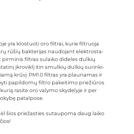
yra klos­tuoti oro filt­rai, kurie filt­ruoja
ikrų rūšių bakte­ri­jas naudo­jant elekt­rosta­
ei: pirmi­nis filt­ras sulaiko dide­les dulkių
­tinį įkro­viklį itin smul­kių dulkių surin­ki­
iamą krūvį. PM1.0 filt­ras yra plau­na­mas ir
yti papil­domų filtro pakei­timo prie­žiū­ros
kurią rasite oro valymo skyde­lyje ir per
kokybę patal­pose.
l šios prie­žas­ties sutau­poma daug laiko
čios!