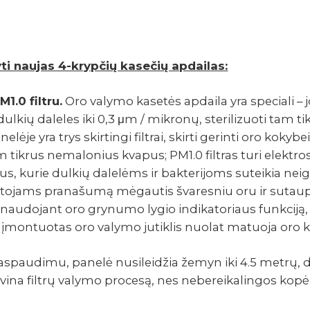
i naujas 4-krypčių kasečių apdai­las:
1.0 filtru.
Oro valymo kase­tės apdaila yra speciali – joje 
 dulkių dale­les iki 0,3 μm / mikronų, steri­li­zuoti tam t
ane­lėje yra trys skir­tingi filt­rai, skirti gerinti oro koky­b
 tikrus nema­lo­nius kvapus; PM1.0 filt­ras turi elekt­rosta
s, kurie dulkių dale­lėms ir bakte­ri­joms sutei­kia neig
to­to­jams prana­šumą mėgau­tis švares­niu oru ir sutau­p
audo­jant oro grynumo lygio indi­ka­to­riaus funk­ciją, 
je įmon­tuo­tas oro valymo jutik­lis nuolat matuoja oro 
au­dimu, panelė nusi­lei­džia žemyn iki 4.5 metrų, dė
­vina filtrų valymo procesą, nes nebe­rei­ka­lin­gos kopė­