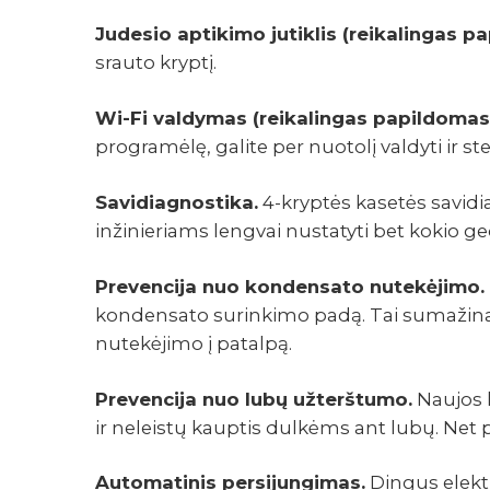
Judesio aptikimo jutiklis (reikalingas p
srauto kryptį.
Wi-Fi valdymas (reikalingas papildomas
prog­ra­mėlę, galite per nuotolį valdyti ir steb
Savidiagnostika.
4-kryptės kasetės savidia
inžinieriams lengvai nustatyti bet kokio g
APRAŠYMAS
Prevencija nuo kondensato nutekėjimo
kondensato surinkimo padą. Tai sumažina 
nutekėjimo į patalpą.
Prevencija nuo lubų užterštumo.
Naujos k
ir neleistų kauptis dulkėms ant lubų. Net p
Automatinis persijungimas.
Dingus elektr