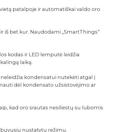
ietą patalpoje ir automatiškai valdo oro
ir iš bet kur. Naudo­dami „Smar­tThings“
idos kodas ir LED lemputė leidžia
kalingą laiką.
neleidžia kondensatui nutekėti atgal į
mauti dėl kondensato užsistovėjimo ar
aip, kad oro srautas nesiliestų su lubomis
a buvusiu nustatytu režimu.