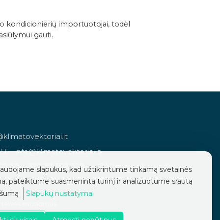
o kondicionierių importuotojai, todėl
siūlymui gauti.
ienfazė-AC052RN4DKG-AC052RXADKG-Techniniai-duomenys
@klimatovektoriai.lt
955
·
info@klimatovektoriai.lt
50 66
·
+370 37 352 700
·
ta@klimatovektoriai.lt
audojame slapukus, kad užtikrintume tinkamą svetainės
tagram
·
Linkedin
ą, pateiktume suasmenintą turinį ir analizuotume srautą
ašumą
Slapukų nustatymai
s teisės saugomos.