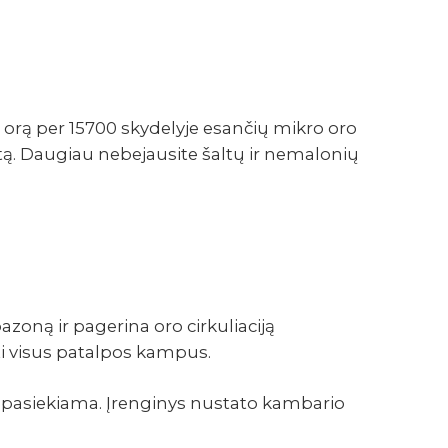
 orą per 15700 skydelyje esančių mikro oro
utą. Daugiau nebejausite šaltų ir nemalonių
oną ir pagerina oro cirkuliaciją
yti visus patalpos kampus.
i pasiekiama. Įrenginys nustato kambario