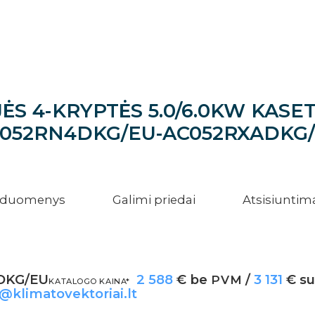
S 4-KRYPTĖS 5.0/6.0KW KAS
052RN4DKG/EU-AC052RXADKG
i duomenys
Galimi priedai
Atsisiuntim
DKG/EU
2 588
€ be
/
3 131
€ s
PVM
KATALOGO KAINA*
a@klimatovektoriai.lt