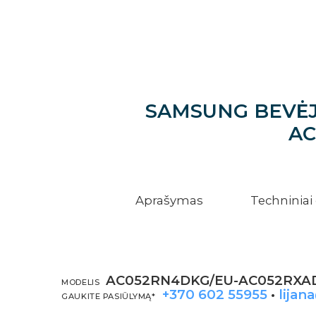
SAMSUNG BEVĖJĖ
AC
Aprašymas
Techninia
AC052RN4DKG/EU-AC052RXA
MODELIS
+370 602 55955
•
lijan
GAUKITE PASIŪLYMĄ*