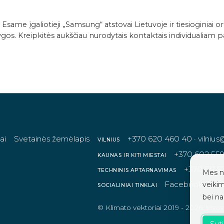
me įgaliotieji „Samsung“ atstovai Lietuvoje ir tiesioginiai or
s. Kreipkitės aukščiau nurodytais kontaktais individualiam pa
hniniai-duomenys/Komercinės-klasės-4-kryptė-kasetė-v
ai
Svetainės žemėlapis
+370 620 460 40
·
vilnius
VILNIUS
+370 602 55
KAUNAS IR KITI MIESTAI
+370 611 5
TECHNINIS APTARNAVIMAS
Mes n
H01E-pultelio-naudojimo-instrukcija.pdf
Facebook
·
Ins
veikim
SOCIALINIAI TINKLAI
bei n
© Klimato vektoriai 2019 - 2026. Viso