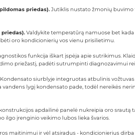
apildomas priedas).
Jutiklis nustato žmonių buvimo v
 priedas).
Valdy­kite tempe­ra­tūrą namuose bet kada 
ėti oro kondi­cio­nie­rių vos vienu prisi­lie­timu.
gnostikos funkcija iškart įspėja apie sutrikimus. Kla
edimo priežastį, padėti sutrumpinti diagnozavimui rei
.
Kondensato siurblyje integruotas atbulinis vožtuvas 
vandens lygį kondensato pade, todėl nereikės neri
onstrukcijos apdailinė panelė nukreipia oro srautą t
o ilgo įrenginio veikimo lubos lieka švarios.
os maitinimui ir vėl atsiradus - kondicionierius dirb