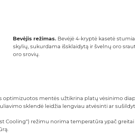
Bevėjis režimas.
Bevėjė 4-kryptė kasetė stumia
skylių, sukurdama išsklaidytą ir švelnų oro sra
oro srovių.
 optimizuotos mentės užtikrina platų vėsinimo diapaz
uliavimo sklendė leidžia lengviau atvėsinti ar sušild
ast Cooling") režimu norima temperatūra ypač greita
ūrą.