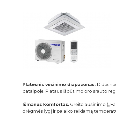
Platesnis vėsinimo diapazonas.
Didesnės
patalpoje. Plataus išpūtimo oro srauto reg
Išmanus komfortas.
Greito aušinimo (,,F
drėgmės lygį ir palaiko reikiamą temperat