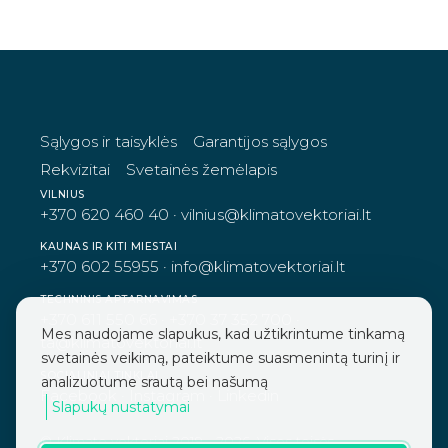
Sąlygos ir taisyklės
Garantijos sąlygos
Rekvizitai
Svetainės žemėlapis
VILNIUS
+370 620 460 40
·
vilnius@klimatovektoriai.lt
KAUNAS IR KITI MIESTAI
+370 602 55955
·
info@klimatovektoriai.lt
TECHNINIS APTARNAVIMAS
+370 611 550 66
·
+370 37 352 700
·
Mes naudojame slapukus, kad užtikrintume tinkamą
ta@klimatovektoriai.lt
svetainės veikimą, pateiktume suasmenintą turinį ir
SOCIALINIAI TINKLAI
analizuotume srautą bei našumą
Facebook
·
Instagram
·
Linkedin
Slapukų nustatymai
© Klimato vektoriai 2019 - 2026. Visos teisės