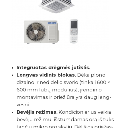
Inte­gruo­tas drėg­mės jutik­lis.
Leng­vas vidi­nis blokas.
Dėka plono
dizaino ir nedi­de­lio svorio (tinka į 600 ×
600 mm lubų modu­lius), įren­gi­nio
monta­vi­mas ir prie­žiūra yra daug leng­
vesni.
Bevė­jis reži­mas.
Kondi­cio­nie­rius veikia
bevėju režimu, išstum­da­mas orą iš tūks­
tan­čių mikro oro skylių. Dėl šios prie­žas­