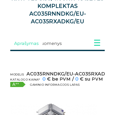
KOMPLEKTAS
AC035RNNDKG/EU-
AC035RXADKG/EU
Aprašymas
Techniniai duomenys
Galerija
AC035RNNDKG/EU-AC035RXADKG/
APRAŠYMAS
MODELIS
0
€ be
/
0
€ su
PVM
PVM
KATALOGO KAINA*
++
A
GAMINIO INFORMACIJOS LAPAS