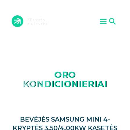
ORO KONDICIONIERIAI
VĖDINIMO SISTEMOS
ĮRANGOS PRIEŽIŪRA
ŠILUMOS SIURBLIAI
ATLIKTI DARBAI
AKTUALIJOS
PASLAUGOS
KONTAKTAI
APIE MUS
ORO
KONDICIONIERIAI
BEVĖJĖS SAMSUNG MINI 4-
KRYPTĖS 3.50/4.00KW KASETĖS