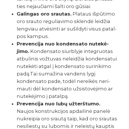
ties nejau­čiami šalti oro gūsiai.
Galin­gas oro srau­tas.
Plataus išpū­timo
oro srauto regu­lia­vimo sklendė leidžia
leng­viau atvė­sinti ar sušil­dyti visus patal­
pos kampus.
Preven­cija nuo konden­sato nute­kė­
jimo.
Konden­sato siurb­lyje inte­gruo­tas
atbu­li­nis vožtu­vas nelei­džia konden­sa­tui
nute­kėti atgal į konden­sato surin­kimo
padą.Tai suma­žina vandens lygį
konden­sato pade, todėl nerei­kės neri­
mauti dėl konden­sato užsi­sto­vė­jimo ar
nute­kė­jimo į patalpą.
Preven­cija nuo lubų užterš­tumo.
Naujos konst­ruk­ci­jos apdai­linė panelė
nukrei­pia oro srautą taip, kad oro srau­tas
nesi­liestų su lubo­mis ir neleistų kaup­tis