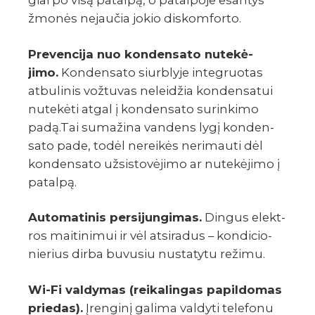
žmonės nejau­čia jokio diskom­forto.
Preven­cija nuo konden­sato nute­kė­
jimo.
Konden­sato siurb­lyje inte­gruo­tas
atbu­li­nis vožtu­vas nelei­džia konden­sa­tui
nute­kėti atgal į konden­sato surin­kimo
padą.Tai suma­žina vandens lygį konden­
sato pade, todėl nerei­kės neri­mauti dėl
konden­sato užsi­sto­vė­jimo ar nute­kė­jimo į
patalpą.
Auto­ma­ti­nis persi­jun­gi­mas.
Dingus elekt­
ros maiti­ni­mui ir vėl atsi­ra­dus – kondi­cio­
nie­rius dirba buvu­siu nusta­tytu režimu.
Wi-Fi valdy­mas (reikalingas papildomas
priedas).
Įren­ginį galima valdyti tele­fonu