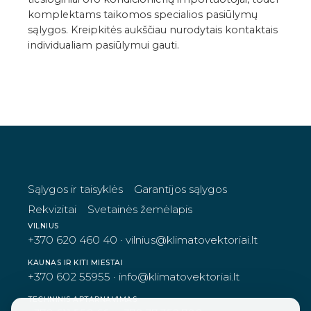
komplektams taikomos specialios pasiūlymų
sąlygos. Kreipkitės aukščiau nurodytais kontaktais
individualiam pasiūlymui gauti.
https://www.klimatovektoriai.lt/files/techninia
TECHNINIAI DUOMENYS
GALIMI PRIEDAI
ATSISIUNTIMAI
GALERIJA
VIDEO
Montavimo instrukcija
PDF
Sąlygos ir taisyklės
Garantijos sąlygos
Pultelio naudojimo instrukcija
Rekvizitai
Svetainės žemėlapis
 nuotolinis valdiklis AR-KH03E
VILNIUS
+370 620 460 40
·
vilnius@klimatovektoriai.lt
https://www.klimatovektoriai.lt/files/AR-CH01E-p
INĖ
KAUNAS IR KITI MIESTAI
+370 602 55955
·
info@klimatovektoriai.lt
TECHNINIS APTARNAVIMAS