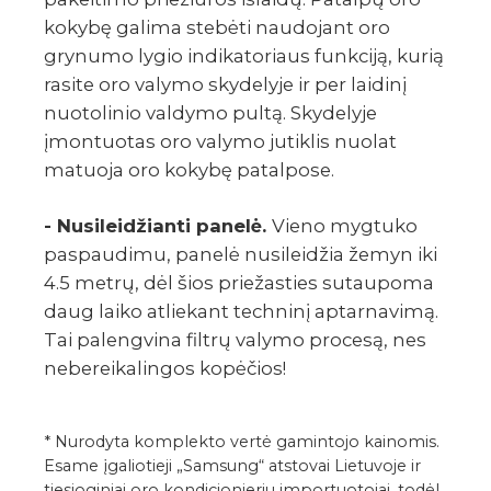
kokybę galima stebėti naudojant oro
grynumo lygio indikatoriaus funkciją, kurią
rasite oro valymo skydelyje ir per laidinį
nuotolinio valdymo pultą. Skydelyje
įmontuotas oro valymo jutiklis nuolat
matuoja oro kokybę patalpose.
- Nusileidžianti panelė.
Vieno mygtuko
paspaudimu, panelė nusileidžia žemyn iki
4.5 metrų, dėl šios priežasties sutaupoma
daug laiko atliekant techninį aptarnavimą.
Tai palengvina filtrų valymo procesą, nes
nebereikalingos kopėčios!
* Nurodyta komplekto vertė gamintojo kainomis.
Esame įgaliotieji „Samsung“ atstovai Lietuvoje ir
tiesioginiai oro kondicionierių importuotojai, todėl