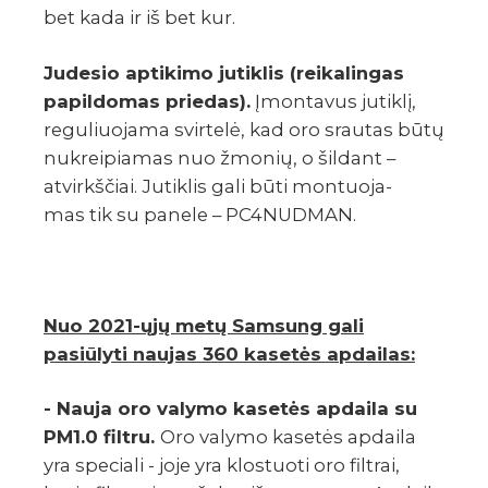
bet kada ir iš bet kur.
Jude­sio apti­kimo jutik­lis (reika­lin­gas
papil­do­mas prie­das).
Įmon­ta­vus jutiklį,
regu­liuo­jama svir­telė, kad oro srau­tas būtų
nukrei­pia­mas nuo žmonių, o šildant –
atvirkš­čiai. Jutik­lis gali būti montuo­ja­
mas tik su panele – PC4NUDMAN.
Nuo 2021-ųjų metų Samsung gali
pasiūlyti naujas 360 kasetės apdailas:
- Nauja oro valymo kasetės apdaila su
PM1.0 filtru.
Oro valymo kasetės apdaila
yra speciali - joje yra klostuoti oro filtrai,