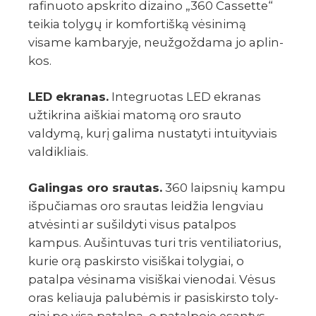
rafi­nuoto apskrito dizaino „360 Cassette“
teikia tolygų ir komfor­tišką vėsi­nimą
visame kamba­ryje, neuž­gož­dama jo aplin­
kos.
LED ekra­nas.
Inte­gruo­tas LED ekra­nas
užtik­rina aiškiai matomą oro srauto
valdymą, kurį galima nusta­tyti intui­ty­viais
valdik­liais.
Galin­gas oro srau­tas.
360 laips­nių kampu
išpu­čia­mas oro srau­tas leidžia leng­viau
atvė­sinti ar sušil­dyti visus patal­pos
kampus. Aušin­tu­vas turi tris venti­lia­to­rius,
kurie orą paskirsto visiš­kai toly­giai, o
patalpa vėsinama visiš­kai vieno­dai. Vėsus
oras keliauja palu­bė­mis ir pasi­skirsto toly­
giai po visą patalpą, o patal­poje esan­tys