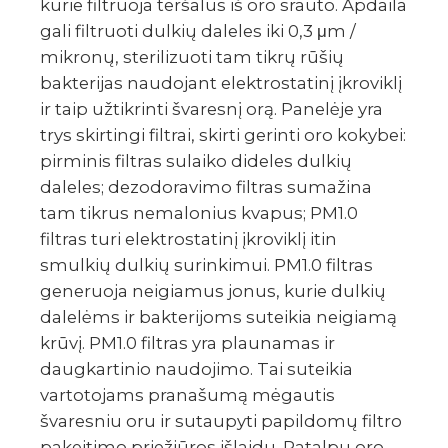
kurie filtruoja teršalus iš oro srauto. Apdaila
gali filtruoti dulkių daleles iki 0,3 μm /
mikronų, sterilizuoti tam tikrų rūšių
bakterijas naudojant elektrostatinį įkroviklį
ir taip užtikrinti švaresnį orą. Panelėje yra
trys skirtingi filtrai, skirti gerinti oro kokybei:
pirminis filtras sulaiko dideles dulkių
daleles; dezodoravimo filtras sumažina
tam tikrus nemalonius kvapus; PM1.0
filtras turi elektrostatinį įkroviklį itin
smulkių dulkių surinkimui. PM1.0 filtras
generuoja neigiamus jonus, kurie dulkių
dalelėms ir bakterijoms suteikia neigiamą
krūvį. PM1.0 filtras yra plaunamas ir
daugkartinio naudojimo. Tai suteikia
vartotojams pranašumą mėgautis
švaresniu oru ir sutaupyti papildomų filtro
pakeitimo priežiūros išlaidų. Patalpų oro