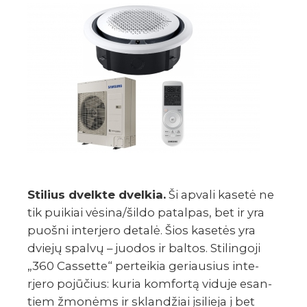
Stilius dvelkte dvel­kia.
Ši apvali kasetė ne
tik puikiai vėsina/šildo patal­pas, bet ir yra
puošni inte­rjero detalė. Šios kase­tės yra
dviejų spalvų – juodos ir baltos. Stilin­goji
„360 Cassette“ pertei­kia geriau­sius inte­
rjero pojū­čius: kuria komfortą viduje esan­
tiem žmonėms ir sklan­džiai įsilieja į bet