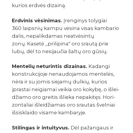
kurios erdvės dizainą.
Erdvi­nis vėsi­ni­mas.
Įren­gi­nys toly­giai
360 laips­nių kampu vėsina visas kamba­rio
dalis, nepa­lik­da­mas neat­vė­sintų
zonų. Kasetė ,,prilipina" oro srautą prie
lubų, dėl to nesi­jau­čia šaltų oro gūsių.
Mente­lių netu­rin­tis dizai­nas.
Kadangi
konst­ruk­ci­joje nenau­do­ja­mos mente­lės,
nėra ir su jomis siejamų dulkių, kurios
įpras­tai neigia­mai veikia oro kokybę, o išlei­
džiamo oro grei­tis išlieka nepa­ki­tęs. Hori­
zon­ta­liai išlei­džia­mas oro srau­tas švel­niai
išsi­sklaido visame kamba­ryje.
Stilin­gas ir intui­ty­vus.
Dėl pažan­gaus ir