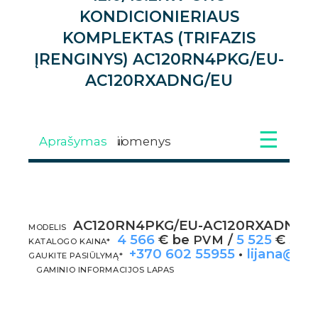
KONDICIONIERIAUS
KOMPLEKTAS (TRIFAZIS
ĮRENGINYS) AC120RN4PKG/EU-
AC120RXADNG/EU
Aprašymas
Techniniai duomenys
Galimi priedai
Atsisiuntimai
Galerija
Video
AC120RN4PKG/EU-AC120RXADNG/
APRAŠYMAS
MODELIS
4 566
€ be
/
5 525
€ su
PVM
KATALOGO KAINA*
+370 602 55955
•
lijana@kli
GAUKITE PASIŪLYMĄ*
GAMINIO INFORMACIJOS LAPAS