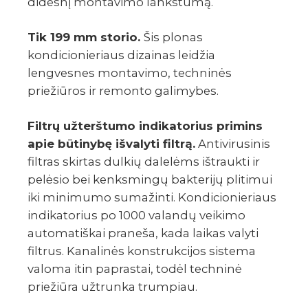
didesnį montavimo lankstumą.
Tik 199 mm storio.
Šis plonas
kondicionieriaus dizainas leidžia
lengvesnes montavimo, techninės
priežiūros ir remonto galimybes.
Filtrų užterštumo indikatorius primins
apie būtinybę išvalyti filtrą.
Antivirusinis
filtras skirtas dulkių dalelėms ištraukti ir
pelėsio bei kenksmingų bakterijų plitimui
iki minimumo sumažinti. Kondicionieriaus
indikatorius po 1000 valandų veikimo
automatiškai praneša, kada laikas valyti
filtrus. Kanalinės konstrukcijos sistema
valoma itin paprastai, todėl techninė
priežiūra užtrunka trumpiau.