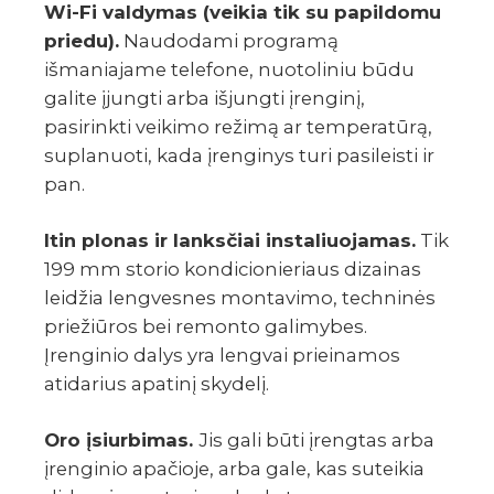
Wi-Fi valdy­­­­­­mas (veikia tik su papi­l­domu
priedu).
Naudodami programą
išmaniajame telefone, nuotoliniu būdu
galite įjungti arba išjungti įrenginį,
pasirinkti veikimo režimą ar temperatūrą,
suplanuoti, kada įrenginys turi pasileisti ir
pan.
Itin plonas ir lanksčiai instaliuojamas.
Tik
199 mm storio kondicionieriaus dizainas
leidžia lengvesnes montavimo, techninės
priežiūros bei remonto galimybes.
Įrenginio dalys yra lengvai prieinamos
atidarius apatinį skydelį.
Oro įsiurbimas.
Jis gali būti įrengtas arba
įrenginio apačioje, arba gale, kas suteikia