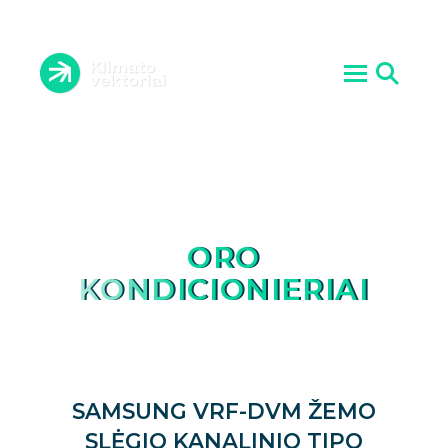
ORO KONDICIONIERIAI
VĖDINIMO SISTEMOS
ĮRANGOS PRIEŽIŪRA
ŠILUMOS SIURBLIAI
ATLIKTI DARBAI
AKTUALIJOS
PASLAUGOS
KONTAKTAI
APIE MUS
ORO
KONDICIONIERIAI
SAMSUNG VRF-DVM ŽEMO
SLĖGIO KANALINIO TIPO