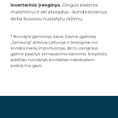
Inverterinis įrenginys.
Dingus elektros
maitinimui ir vėl atsiradus - kondicionierius
dirba buvusiu nustatytu režimu.
* Nurodyta gamintojo kaina. Esame įgaliotieji
„Samsung“ atstovai Lietuvoje ir tiesioginiai oro
kondicionierių importuotojai, dėl to įrenginius
galime pasiūlyti žemiausiomis kainomis. Kreipkitės
aukščiau nurodytais kontaktais individualiam
pasiūlymui gauti.
TECHNINIAI DUOMENYS
GALIMI PRIEDAI
ATSISIUNTIMAI
GALERIJA
VIDEO
Klasė
Sisteminiai (VRF-DVM)
Montavimo instrukcija
Šaltnešis
R410A
https://www.telepaslauga.lt/files/dvm-zemo-ir-v
Nominali vėsinimo galia,
14.0
kW