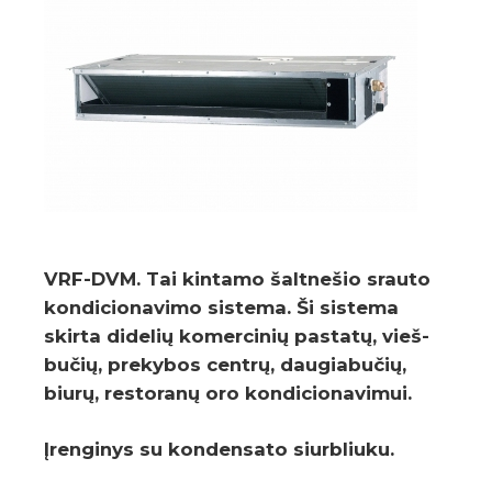
VRF-DVM. Tai kintamo šalt­ne­šio srauto
kondi­cio­na­vimo sistema. Ši sistema
skirta dide­lių komer­ci­nių pastatų, vieš­
bu­čių, preky­bos centrų, daugia­bu­čių,
biurų, resto­ranų oro kondi­cio­na­vi­mui.
Įrenginys su kondensato siurbliuku.