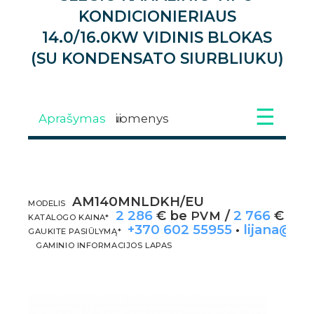
KONDICIONIERIAUS
14.0/16.0KW VIDINIS BLOKAS
(SU KONDENSATO SIURBLIUKU)
Aprašymas
Techniniai duomenys
Galimi priedai
Atsisiuntimai
Galerija
Video
AM140MNLDKH/EU
APRAŠYMAS
MODELIS
2 286
€ be
/
2 766
€ su
PVM
KATALOGO KAINA*
+370 602 55955
•
lijana@kli
GAUKITE PASIŪLYMĄ*
GAMINIO INFORMACIJOS LAPAS