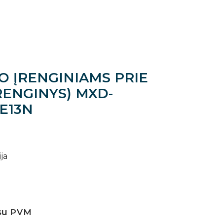
 ĮRENGINIAMS PRIE
ĮRENGINYS) MXD-
E13N
ja
su
PVM