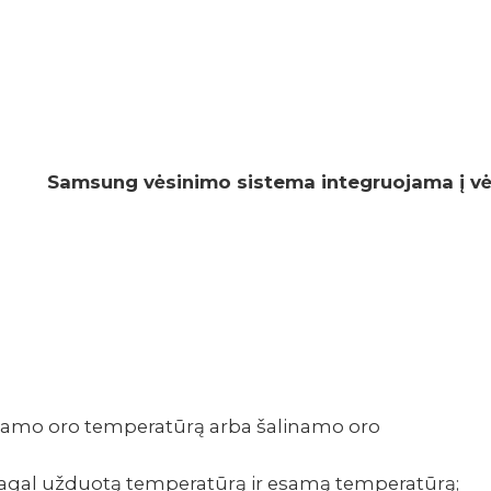
Samsung vėsi­nimo sistema inte­­gruo­jama į vėd
tiekiamo oro tempe­ra­tūrą arba šali­namo oro
as pagal užduotą tempe­ra­tūrą ir esamą tempe­ra­tūrą;