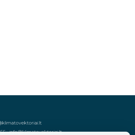
@klimatovektoriai.lt
955
·
info@klimatovektoriai.lt