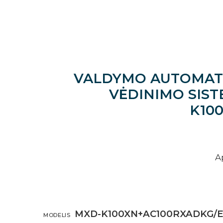
VALDYMO AUTOMATI
VĖDINIMO SISTE
K10
A
MXD-K100XN+AC100RXADKG/
MODELIS