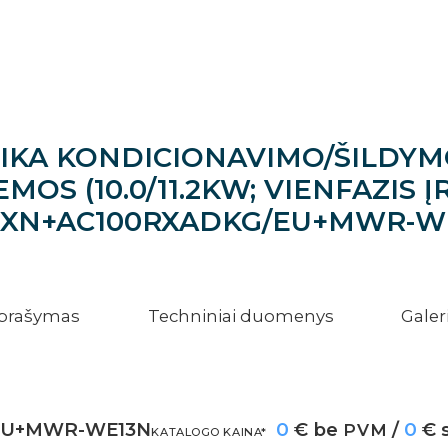
KA KONDICIONAVIMO/ŠILDYMO
MOS (10.0/11.2KW; VIENFAZIS 
0XN+AC100RXADKG/EU+MWR-W
prašymas
Techniniai duomenys
Galeri
EU+MWR-WE13N
0
€ be
/
0
€ 
PVM
KATALOGO KAINA*