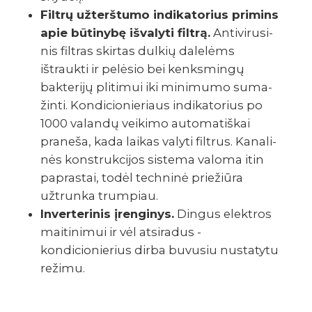
Filtrų užterš­tumo indi­ka­to­rius primins
apie būti­nybę išva­lyti filtrą.
Anti­vi­ru­si­
nis filt­ras skir­tas dulkių dale­lėms
ištraukti ir pelė­sio bei kenks­mingų
bakte­rijų pliti­mui iki mini­mumo suma­
žinti. Kondi­cio­nie­riaus indi­ka­to­rius po
1000 valandų veikimo auto­ma­tiš­kai
praneša, kada laikas valyti filt­rus. Kana­li­
nės konst­ruk­ci­jos sistema valoma itin
papras­tai, todėl tech­ninė prie­žiūra
užtrunka trum­piau.
Inverterinis įrenginys.
Dingus elektros
maitinimui ir vėl atsiradus -
kondicionierius dirba buvusiu nustatytu
režimu.
TECHNINIAI DUOMENYS
GALIMI PRIEDAI
ATSISIUNTIMAI
GALERIJA
VIDEO