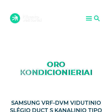
ORO KONDICIONIERIAI
VĖDINIMO SISTEMOS
ĮRANGOS PRIEŽIŪRA
ŠILUMOS SIURBLIAI
ATLIKTI DARBAI
AKTUALIJOS
PASLAUGOS
KONTAKTAI
APIE MUS
ORO
KONDICIONIERIAI
SAMSUNG VRF-DVM VIDUTINIO
SLĖGIO DUCT S KANALINIO TIPO