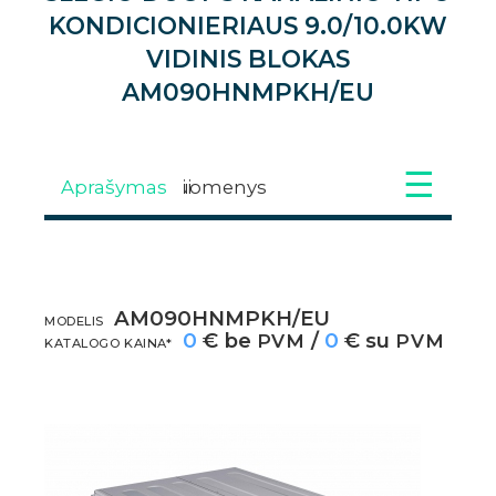
KONDICIONIERIAUS 9.0/10.0KW
VIDINIS BLOKAS
AM090HNMPKH/EU
Aprašymas
Techniniai duomenys
Galimi priedai
Atsisiuntimai
Galerija
Video
AM090HNMPKH/EU
APRAŠYMAS
MODELIS
0
€ be
/
0
€ su
PVM
PVM
KATALOGO KAINA*