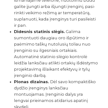
išma­nia­jame tele­fone, nuoto­li­niu būdu
galite įjungti arba išjungti įren­ginį, pasi­
rinkti veikimo režimą ar tempe­ra­tūrą,
supla­nuoti, kada įren­gi­nys turi pasi­leisti
ir pan.
Didesnis statinis slėgis.
Galima
sumontuoti daugiau oro išpūtimo ir
paėmimo taškų nutolusių toliau nuo
įrenginio su ilgesniais ortakiais.
Automatinė statinio slėgio kontrolė
leidžia lanksčiau atlikti ortakių išdėstymo
projektavimą išlaikant efektyvų ir tylų
įrenginio darbą.
Plonas dizainas.
Dėl savo kompaktiško
dydžio įrenginys lanksčiau
montuojamas. Įrenginio dalys yra
lengvai prieinamos atidarius apatinį
skydelį.