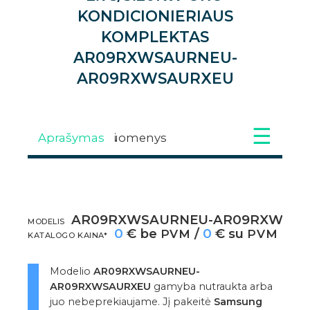
KONDICIONIERIAUS
KOMPLEKTAS
AR09RXWSAURNEU-
AR09RXWSAURXEU
Aprašymas
Techniniai duomenys
Atsisiuntimai
Galerija
Video
AR09RXWSAURNEU-AR09RXWSA
APRAŠYMAS
MODELIS
0
€ be
/
0
€ su
PVM
PVM
KATALOGO KAINA*
Modelio
AR09RXWSAURNEU-
AR09RXWSAURXEU
gamyba nutraukta arba
juo nebeprekiaujame. Jį pakeitė
Samsung