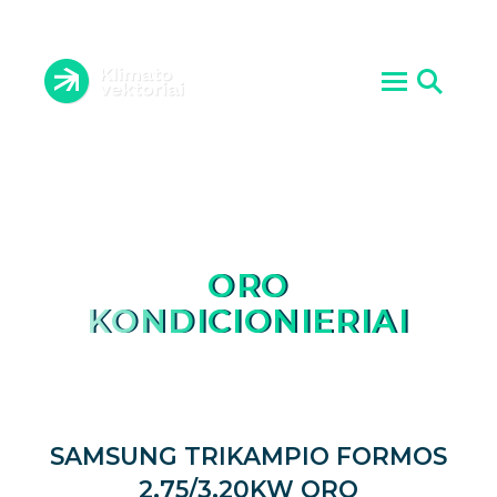
ORO KONDICIONIERIAI
VĖDINIMO SISTEMOS
ĮRANGOS PRIEŽIŪRA
ŠILUMOS SIURBLIAI
ATLIKTI DARBAI
AKTUALIJOS
PASLAUGOS
KONTAKTAI
APIE MUS
ORO
KONDICIONIERIAI
SAMSUNG TRIKAMPIO FORMOS
2.75/3.20KW ORO