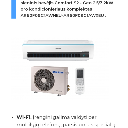
sieninis bevėjis Comfort S2 - Geo 2.5/3.2kW
oro kondicionieriaus komplektas
AR60F09C1AWNEU-AR60F09C1AWXEU
.
Wi-Fi.
Įrenginį galima valdyti per
mobilųjų telefoną, parsisiuntus specialią