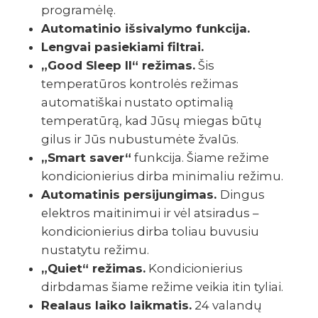
programėlę.
Automatinio išsivalymo funkcija.
Lengvai pasiekiami filtrai.
„Good Sleep II“ režimas.
Šis
temperatūros kontrolės režimas
automatiškai nustato optimalią
temperatūrą, kad Jūsų miegas būtų
gilus ir Jūs nubustumėte žvalūs.
„Smart saver“
funkcija. Šiame režime
kondicionierius dirba minimaliu režimu.
Automatinis persijungimas.
Dingus
elektros maitinimui ir vėl atsiradus –
kondicionierius dirba toliau buvusiu
nustatytu režimu.
„Quiet“ režimas.
Kondicionierius
dirbdamas šiame režime veikia itin tyliai.
Realaus laiko laikmatis.
24 valandų