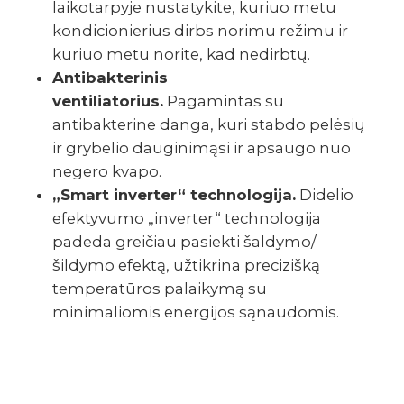
laikotarpyje nustatykite, kuriuo metu
kondicionierius dirbs norimu režimu ir
kuriuo metu norite, kad nedirbtų.
Antibakterinis
ventiliatorius.
Pagamintas su
antibakterine danga, kuri stabdo pelėsių
ir grybelio dauginimąsi ir apsaugo nuo
negero kvapo.
„Smart inverter“ technologija.
Didelio
efektyvumo „inverter“ technologija
padeda greičiau pasiekti šaldymo/
šildymo efektą, užtikrina precizišką
temperatūros palaikymą su
minimaliomis energijos sąnaudomis.
TECHNINIAI DUOMENYS
ATSISIUNTIMAI
GALERIJA
VIDEO
Palaikomas vamzdyno ilgis,
15
m