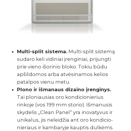
Multi-split sistema.
Multi-split sistemą
sudaro keli vidiniai įrenginiai, prijungti
prie vieno išorinio bloko. Tokiu būdu
apšildomos arba atvėsinamos kelios
patalpos vienu metu.
Plono ir išma­naus dizaino įren­gi­nys.
Tai ploniau­sias oro kondi­cio­nie­rius
rinkoje (vos 199 mm storio). Išma­nu­sis
skyde­lis „Clean Panel“ yra inova­ty­vus ir
unika­lus, jis nelei­džia ant oro kondi­cio­
nie­riaus ir kamba­ryje kaup­tis dulkėms.