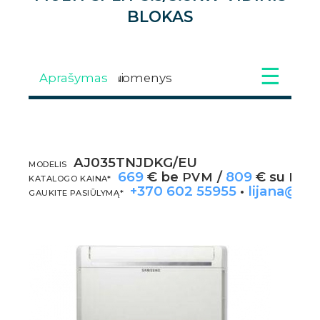
BLOKAS
Aprašymas
Techniniai duomenys
Galimi priedai
Galerija
AJ035TNJDKG/EU
APRAŠYMAS
MODELIS
669
€ be
/
809
€ su
PVM
PV
KATALOGO KAINA*
+370 602 55955
•
lijana@kli
GAUKITE PASIŪLYMĄ*