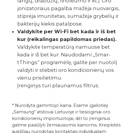
langų, drabu­žių, lino­le­umo ir kt.). Oro
joni­za­to­riaus pagalba mažėja nuova­r­gis,
stip­rėja imuni­te­tas, suma­žėja grybe­­­lių ir
bakte­­­rijų kiekis pata­l­­­pose.
Valdy­­­­kite per Wi-Fi bet kada ir iš bet
kur (reika­li­n­gas papi­l­do­­­mas prie­das).
Valdy­­­­kite tempe­ra­tūrą namuose bet
kada ir iš bet kur. Naudo­dami „Sma­r­
tThings“ prog­ra­mėlę, galite per nuotolį
valdyti ir stebėti oro kondi­cio­nie­­­­rių vos
vienu prisi­­­­lie­timu.
Įren­gi­nys turi plau­na­mus filt­rus.
* Nurodyta gamintojo kaina. Esame įgaliotieji
„Samsung“ atstovai Lietuvoje ir tiesioginiai oro
kondicionierių importuotojai, dėl to įrenginius
galime pasiūlyti žemiausiomis kainomis. Kreipkitės
aukščiau nurodytais kontaktais individualiam