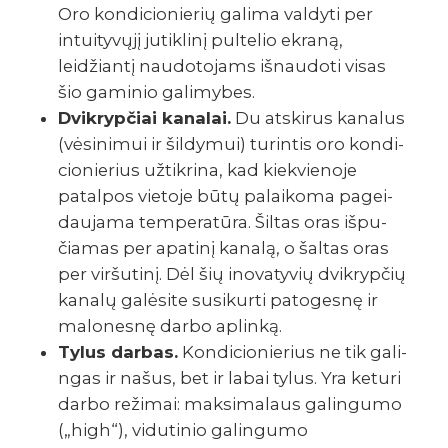
Oro kondi­cio­nie­­rių galima valdyti per
intui­ty­vųjį juti­k­linį pulte­lio ekraną,
leidžiantį naudo­to­jams išnau­doti visas
šio gami­nio gali­my­bes.
Dvikry­p­čiai kana­lai.
Du atski­­rus kana­lus
(vėsinimui ir šildymui) turi­n­tis oro kondi­
cio­nie­rius užti­k­rina, kad kiek­vie­­noje
pata­l­­pos vietoje būtų palai­­koma pagei­
dau­jama tempe­ra­tūra. Šiltas oras išpu­
čia­­mas per apatinį kanalą, o šaltas oras
per viršutinį. Dėl šių inova­ty­vių dvikry­p­čių
kanalų galė­site susi­­­kurti pato­­gesnę ir
malo­­nesnę darbo aplinką.
Tylus darbas.
Kondi­cio­nie­rius ne tik gali­
n­gas ir našus, bet ir labai tylus. Yra keturi
darbo reži­mai: maksi­ma­laus gali­n­­gumo
(„high“), vidu­ti­nio gali­n­­gumo