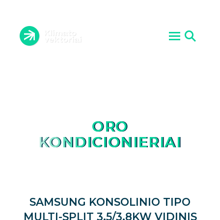
ORO KONDICIONIERIAI
VĖDINIMO SISTEMOS
ĮRANGOS PRIEŽIŪRA
ŠILUMOS SIURBLIAI
ATLIKTI DARBAI
AKTUALIJOS
PASLAUGOS
KONTAKTAI
APIE MUS
ORO
KONDICIONIERIAI
SAMSUNG KONSOLINIO TIPO
MULTI-SPLIT 3.5/3.8KW VIDINIS