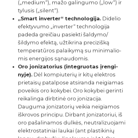
(„medium“), mažo gali­n­­gumo („low“) ir
tylu­sis („silent“).
„Smart inve­r­ter“ tech­­no­lo­gija.
Dide­­lio
efek­ty­vumo „inve­r­ter“ tech­­no­lo­gija
padeda grei­čiau pasiekti šaldymo/
šildymo efektą, užti­k­rina preci­zišką
tempe­ra­tū­­ros palai­kymą su mini­ma­­lio­
mis ener­gi­jos sąnau­do­mis.
Oro joni­za­to­rius (inte­gruo­tas įren­gi­
nyje).
Dėl kompiu­te­­­rių ir kitų elek­t­­­ros
prie­taisų pata­l­­­pose atsi­­­randa neigia­­­mas
povei­kis oro koky­bei. Oro koky­bei gerinti
reika­linga dirb­­­tinė oro joni­za­cija.
Dauguma joni­za­to­­­rių veikia neigia­mos
iškro­vos prin­cipu. Dirbant joni­za­to­riui, iš
oro paša­li­na­mos dulkės, neut­ra­li­zuo­jami
elek­t­­­ro­s­ta­ti­niai laukai (ant plas­ti­ki­nių