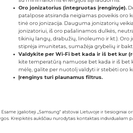
su mini­ma­lio­mis ener­gi­jos sąnau­do­mis.
Oro joni­za­to­rius (integruotas įrenginyje).
Dė
pata­l­­pose atsi­­randa neigia­­mas povei­kis oro k
tinė oro joni­za­cija. Dauguma joni­za­to­­rių vei
joni­za­to­riui, iš oro paša­li­na­mos dulkės, neut­ra­
ti­ki­nių langų, drabu­žių, lino­le­umo ir kt.). Or
stip­rėja imuni­te­tas, suma­žėja grybe­­lių ir bakte­
Valdy­­­kite per Wi-Fi bet kada ir iš bet kur (rei
kite tempe­ra­tūrą namuose bet kada ir iš bet 
mėlę, galite per nuotolį valdyti ir stebėti oro kondi
Įrenginys turi plaunamus filtrus.
me įgaliotieji „Samsung“ atstovai Lietuvoje ir tiesioginiai or
s. Kreipkitės aukščiau nurodytais kontaktais individualiam pa
hniniai-duomenys/Komercinės-klasės-konsoliniai-AC026