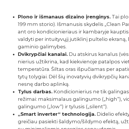
Plono ir išma­naus dizaino įren­gi­nys.
Tai plon
199 mm storio). Išma­nu­sis skyde­lis „Clean Panel
ant oro kondi­cio­nie­riaus ir kamba­ryje kaup­t
valdyti per intui­ty­vųjį jutik­linį pultelio ekran
gami­nio gali­my­bes.
Dvikryp­čiai kanalai.
Du atski­rus kanalus (vėsi
nie­rius užtik­rina, kad kiek­vie­noje patal­pos 
tempe­ra­tūra. Šiltas oras išpu­čia­mas per apat
tytų toly­giai. Dėl šių inova­ty­vių dvikryp­čių k
nesnę darbo aplinką.
Tylus darbas.
Kondi­cio­nie­rius ne tik galin­gas
reži­mai: maksi­ma­laus galin­gumo („high“), v
galin­gumo („low“) ir tylu­sis („silent“).
„Smart inver­ter“ tech­no­lo­gija.
Dide­lio efek­
grei­čiau pasiekti šaldymo/šildymo efektą, užtik