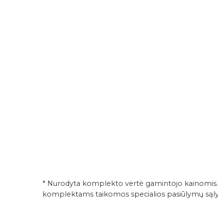
* Nurodyta komplekto vertė gamintojo kainomis. Esa
komplektams taikomos specialios pasiūlymų sąlygo
https://www.klimatovektoriai.lt/files/tec
TECHNINIAI DUOMENYS
GALIMI PRIEDAI
ATSISIUNTIMAI
GALERIJA