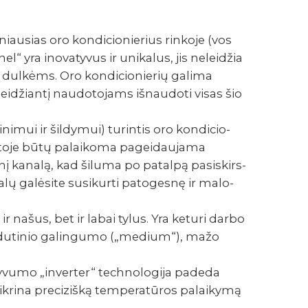
iau­sias oro kondi­cio­nie­rius rinkoje (vos
“ yra inova­ty­vus ir unika­lus, jis nelei­džia
is dulkėms. Oro kondi­cio­nie­rių galima
ą, leidžiantį naudo­to­jams išnau­doti visas šio
nimui ir šildymui) turin­tis oro kondi­cio­
vietoje būtų palai­koma pagei­dau­jama
inį kanalą, kad šiluma po patalpą pasi­skirs­
analų galėsite susi­kurti pato­gesnę ir malo­
 ir našus, bet ir labai tylus. Yra keturi darbo
idu­ti­nio galin­gumo („medium“), mažo
ty­vumo „inver­ter“ tech­no­lo­gija padeda
­rina preci­zišką tempe­ra­tū­ros palai­kymą