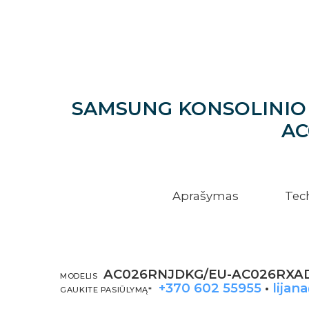
SAMSUNG KONSOLINIO 
AC
Aprašymas
Tec
AC026RNJDKG/EU-AC026RXA
MODELIS
+370 602 55955
•
lijan
GAUKITE PASIŪLYMĄ*