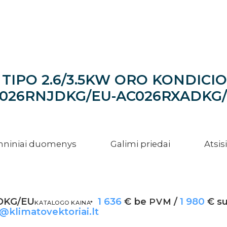
TIPO 2.6/3.5KW ORO KONDICI
026RNJDKG/EU-AC026RXADKG
hniniai duomenys
Galimi priedai
Atsis
DKG/EU
1 636
€ be
/
1 980
€ s
PVM
KATALOGO KAINA*
a@klimatovektoriai.lt